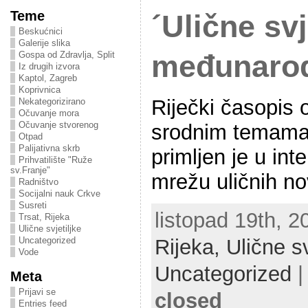
Teme
´Ulične svj
Beskućnici
Galerije slika
Gospa od Zdravlja, Split
međunaro
Iz drugih izvora
Kaptol, Zagreb
Koprivnica
Riječki časopis 
Nekategorizirano
Očuvanje mora
Očuvanje stvorenog
srodnim temama “
Otpad
Palijativna skrb
primljen je u in
Prihvatilište "Ruže
sv.Franje"
mrežu uličnih no
Radništvo
Socijalni nauk Crkve
Susreti
listopad 19th, 2
Trsat, Rijeka
Ulične svjetiljke
Rijeka,
Ulične sv
Uncategorized
Vode
Uncategorized
Meta
Prijavi se
closed
Entries feed