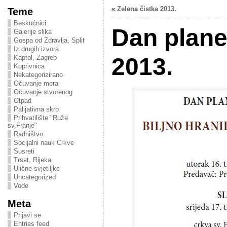
«
Zelena čistka 2013.
Teme
Beskućnici
Dan plane
Galerije slika
Gospa od Zdravlja, Split
Iz drugih izvora
2013.
Kaptol, Zagreb
Koprivnica
Nekategorizirano
Očuvanje mora
Očuvanje stvorenog
Otpad
Palijativna skrb
Prihvatilište "Ruže
sv.Franje"
Radništvo
Socijalni nauk Crkve
Susreti
Trsat, Rijeka
Ulične svjetiljke
Uncategorized
Vode
Meta
Prijavi se
Entries feed