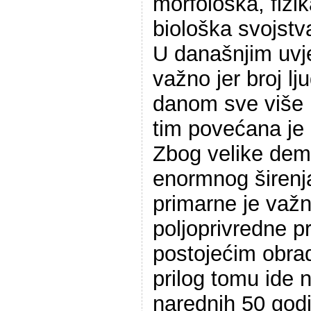
morfološka, fizik
biološka svojstv
U današnjim uvje
važno jer broj lj
danom sve više r
tim povećana je
Zbog velike dem
enormnog širenj
primarne je važ
poljoprivredne p
postojećim obra
prilog tomu ide n
narednih 50 godi