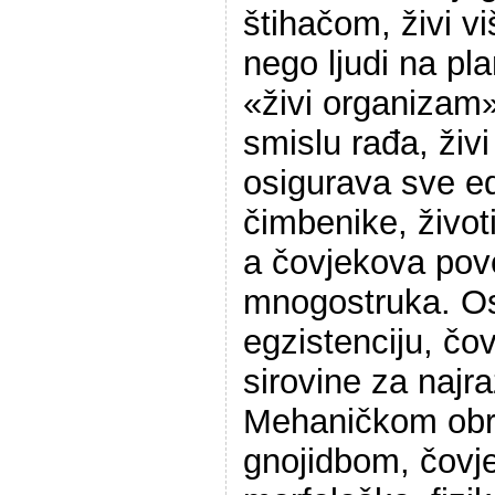
štihačom, živi 
nego ljudi na pl
«živi organizam»
smislu rađa, živi
osigurava sve e
čimbenike, život
a čovjekova pov
mnogostruka. Os
egzistenciju, čov
sirovine za najr
Mehaničkom obra
gnojidbom, čovje