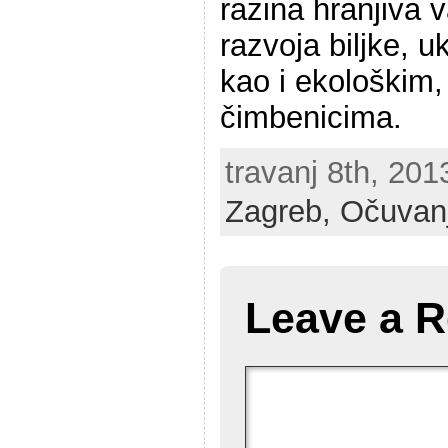
razina hranjiva 
razvoja biljke, u
kao i ekološkim
čimbenicima.
travanj 8th, 201
Zagreb,
Očuvanj
Leave a R